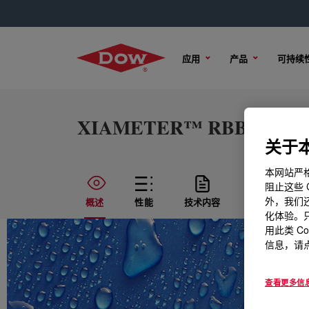
应用
产品
可持续
XIAMETER™ RBB-6300-50
关于本
本网站严格
阻止这些 
外，我们还
概述
性能
技术内容
样品选项
化体验。只
用此类 C
信息，请点
查看更多信