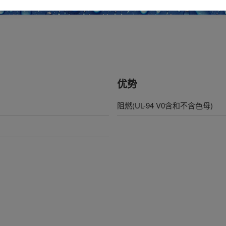
。
优势
阻燃(UL-94 V0含和不含色母)