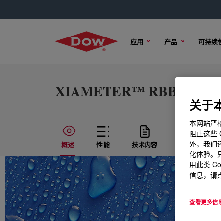
应用
产品
可持续
XIAMETER™ RBB-2380-55
关于本
本网站严格
阻止这些 
外，我们还
概述
性能
技术内容
样品选项
化体验。只
用此类 C
信息，请点
查看更多信