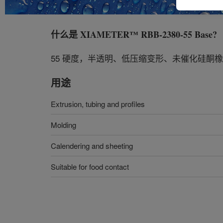
什么是
XIAMETER™ RBB-2380-55 Base
?
55 硬度，半透明、低压缩变形、未催化硅酮
用途
Extrusion, tubing and profiles
Molding
Calendering and sheeting
Suitable for food contact