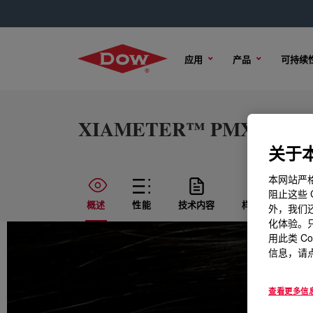
应用
产品
可持续
XIAMETER™ PMX-1503 F
关于本
本网站严格
阻止这些 
概述
性能
技术内容
样品选项
外，我们还
化体验。只
用此类 C
信息，请点
查看更多信