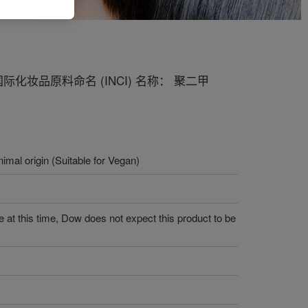
品原料命名 (INCI) 名称： 聚二甲
imal origin (Suitable for Vegan)
 at this time, Dow does not expect this product to be