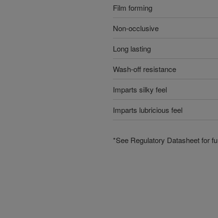
Film forming
Non-occlusive
Long lasting
Wash-off resistance
Imparts silky feel
Imparts lubricious feel
*See Regulatory Datasheet for fur