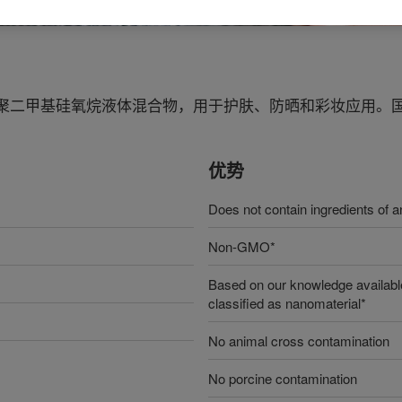
甲基硅氧烷液体混合物，用于护肤、防晒和彩妆应用。国际化妆
优势
Does not contain ingredients of an
Non-GMO*
Based on our knowledge available
classified as nanomaterial*
No animal cross contamination
No porcine contamination