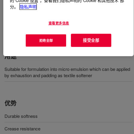
的“Cookie 设置”，查看我们隐私声明的“Cookie 和其他技术”部
分。
隐私声明
什么是
XIAMETER™ OFX-8417 Fluid
?
查看更多信息
高级氨基柔软剂适用于配制成微乳剂，可通过吸尽法和浸
轧法用作纺织品柔软剂。
接受全部
拒绝全部
用途
Suitable for formulation into micro emulsion which can be applied
by exhaustion and padding as textile softener
优势
Durable softness
Crease resistance