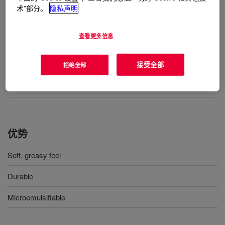
用途
术”部分。
隐私声明
Suitable for formulation into a microemulsion which can be
applied by padding or exhaustion. (In the case of exhaustion on
查看更多信息
jet machines, customers should satisfy themselves of the shear
stability of the emulsion prior to use).
接受全部
拒绝全部
The prepared emulsion can also be used with common textile
finish auxiliaries such as crease-resist resin.
优势
Soft, greasy feel
Durable
Microemulsifiable