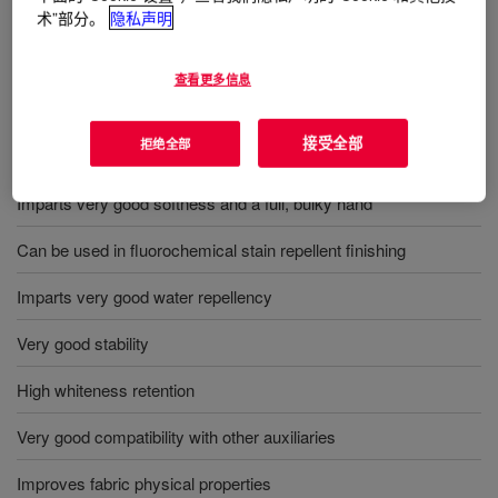
用途
术”部分。
隐私声明
Textile finishing
查看更多信息
接受全部
拒绝全部
优势
Imparts very good softness and a full, bulky hand
Can be used in fluorochemical stain repellent finishing
Imparts very good water repellency
Very good stability
High whiteness retention
Very good compatibility with other auxiliaries
Improves fabric physical properties