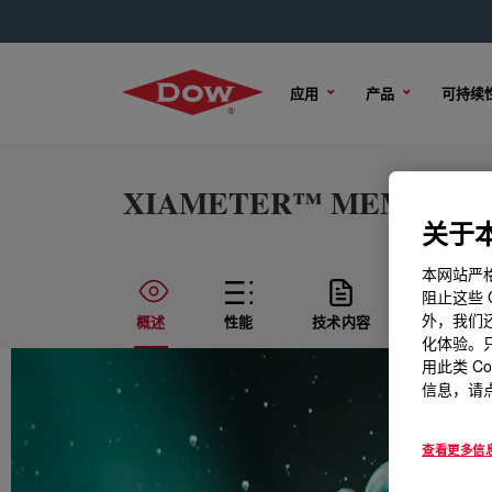
应用
产品
可持续
XIAMETER™ MEM-1455 E
关于本
本网站严格
阻止这些 
外，我们还
概述
性能
技术内容
样品选项
化体验。只
用此类 C
信息，请点
查看更多信