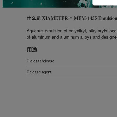
什么是
XIAMETER™ MEM-1455 Emulsio
Aqueous emulsion of polyalkyl, alkylarylsilo
of aluminum and aluminum alloys and designed f
用途
Die cast release
Release agent