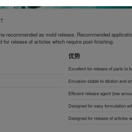
n
?
xane recommended as mold release. Recommended application
or release of articles which require post-finishing.
优势
Excellent for release of parts to 
Emulsion stable to dilution and s
Efficient release agent (low amou
Designed for easy formulation wit
Designed for release of articles w