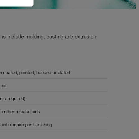
s include molding, casting and extrusion
be coated, painted, bonded or plated
hear
nts required)
h other release aids
hich require post-finishing