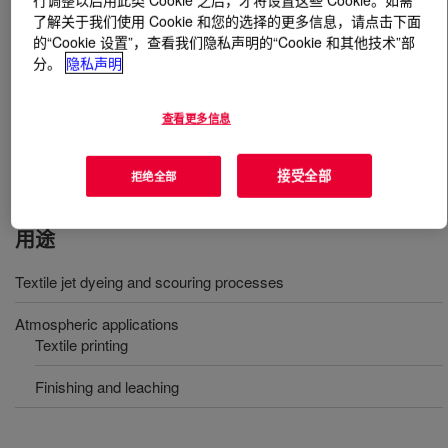
了解关于我们使用 Cookie 和您的选择的更多信息，请点击下面
的“Cookie 设置”，查看我们隐私声明的“Cookie 和其他技术”部
什么是
XIAMETER™ AFE-0800 Antifoam Emulsion
?
分。
隐私声明
Milky white silicone antifoam concentrate designed to be
diluted and neutralized prior to use for high temperature,
查看更多信息
high shear, high-pressure applications and atmospheric
applications.
接受全部
拒绝全部
用途
Textile jet dyeing and scouring processes
Atmospheric applications
Textile printing
Finishing and leaching