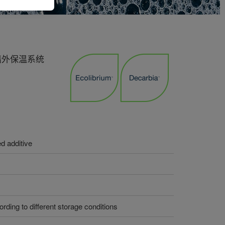
墙外保温系统
ed additive
ding to different storage conditions