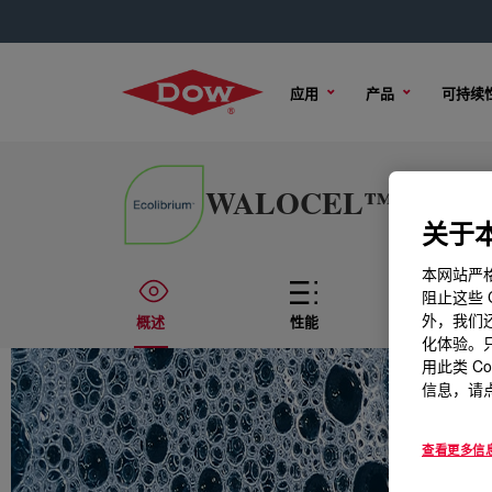
应用
产品
可持续
WALOCEL™ MKX 4500
关于本
本网站严格
阻止这些 
外，我们还
概述
性能
技术内
化体验。只
用此类 C
信息，请点
查看更多信