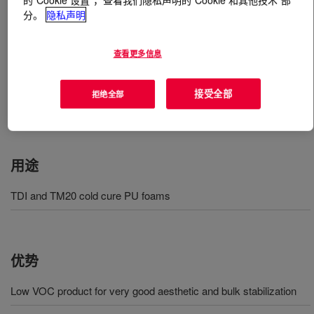
分。
隐私声明
什么是
VORASURF™ HR 7053 Additive
?
查看更多信息
Silicone surfactant for production of flexible polyurethane
foams, HR molded or slabstock. Very low VOC and fog
接受全部
拒绝全部
emissions. Good balance of cell regulation and bulk
stabilization. Indicated for TDI and TM20 PU foams.
用途
TDI and TM20 cold cure PU foams
优势
Low VOC product for very good aesthetic and bulk stabilization