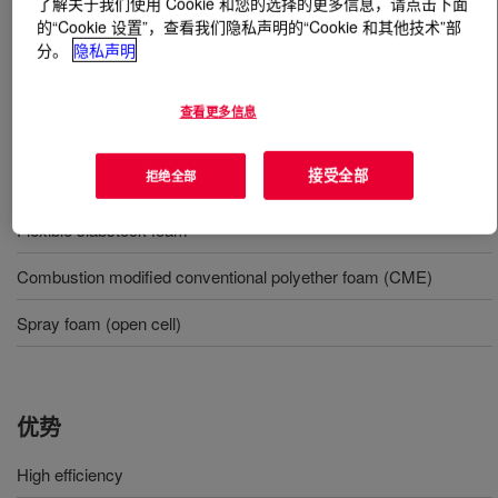
了解关于我们使用 Cookie 和您的选择的更多信息，请点击下面
的“Cookie 设置”，查看我们隐私声明的“Cookie 和其他技术”部
什么是
VORASURF™ DC 5990 Additive
?
分。
隐私声明
高效硅表面活性剂，适合弹性块状泡沫。
查看更多信息
接受全部
用途
拒绝全部
Flexible slabstock foam
Combustion modified conventional polyether foam (CME)
Spray foam (open cell)
优势
High efficiency