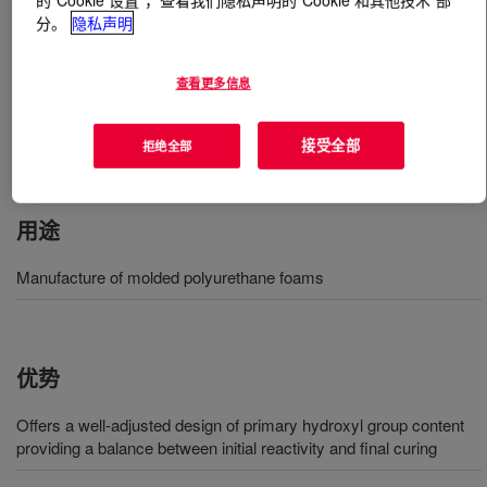
分。
隐私声明
什么是
VORANOL™ CP 4711 Polyol
?
查看更多信息
一种由甘油引发的环氧乙烷封端的丙氧基化聚醚三醇，其
分子量为 4800 且具有中等反应性，主要用于制造模塑聚
接受全部
拒绝全部
氨酯泡沫。
用途
Manufacture of molded polyurethane foams
优势
Offers a well-adjusted design of primary hydroxyl group content
providing a balance between initial reactivity and final curing