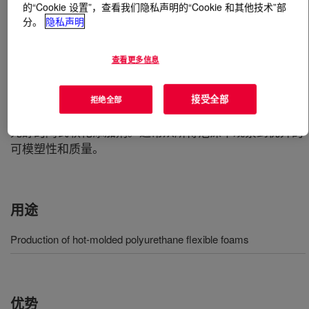
的“Cookie 设置”，查看我们隐私声明的“Cookie 和其他技术”部
分。
隐私声明
什么是
VORANOL™ CP 3001 Polyol
?
查看更多信息
一种具有中等到高等反应性的聚醚三醇，特别设计用于生
产热模塑聚氨酯软质泡沫。它非常适合用于热模塑应用。
该多元醇的中第到高第反应性提供了广泛的加工范围，支
接受全部
拒绝全部
持使用广泛的配方组分，包括用于热模塑泡沫和共聚物多
元醇的陶氏软化添加剂。通常从所得泡沫中观察到优异的
可模塑性和质量。
用途
Production of hot-molded polyurethane flexible foams
优势