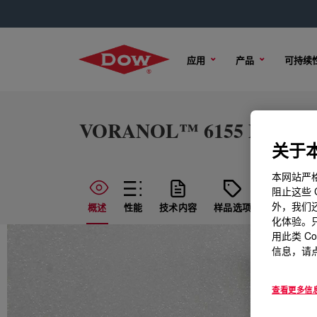
应用
产品
可持续
VORANOL™ 6155 Polyol
关于本
本网站严格
阻止这些 
外，我们还
概述
性能
技术内容
样品选项
购买选项
化体验。只
用此类 C
信息，请点
查看更多信