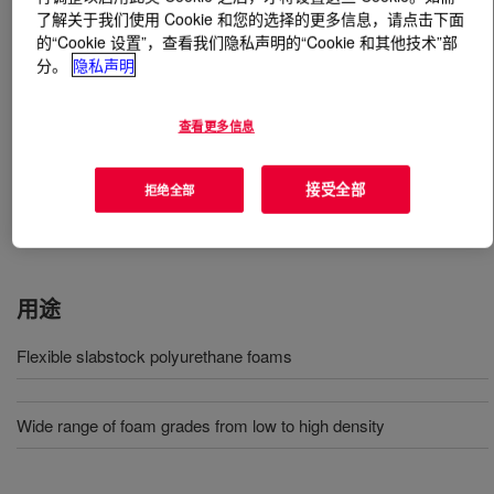
了解关于我们使用 Cookie 和您的选择的更多信息，请点击下面
的“Cookie 设置”，查看我们隐私声明的“Cookie 和其他技术”部
什么是
VORANOL™ 3322 Polyol
?
分。
隐私声明
一种标称分子量为 3400 的通用杂聚物三醇，用于制造软
查看更多信息
质块状聚氨酯泡沫。该产品不含 BHT，且在所有类型的
泡沫机械上具有良好的可加工性。它可在有或没有辅助发
泡剂的情况下使用，以生产低密度到高密度的各种泡沫等
接受全部
拒绝全部
级。该产品可通过先进的标准块状设备进行加工。
用途
Flexible slabstock polyurethane foams
Wide range of foam grades from low to high density