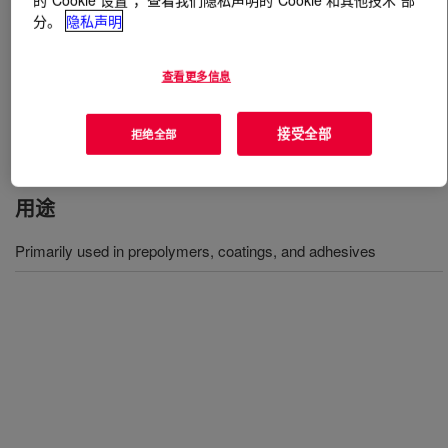
分。
隐私声明
什么是
VORANOL™ 230-064N Polyol
?
查看更多信息
一种标称重量为 2,600 的三官能均聚物。它主要用于预聚
物、涂料和粘合剂。
接受全部
拒绝全部
用途
Primarily used in prepolymers, coatings, and adhesives