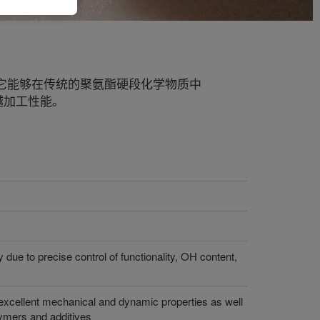
性。它能够在传统的聚氨酯硬段化学物质中
越加工性能。
y due to precise control of functionality, OH content,
excellent mechanical and dynamic properties as well
lymers and additives