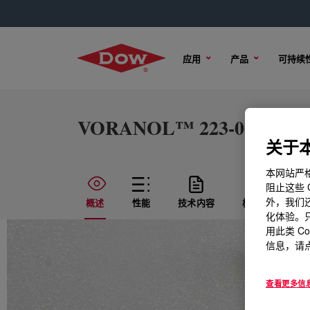
应用
产品
可持续
VORANOL™ 223-060LM Po
关于本
本网站严格
阻止这些 
外，我们还
概述
性能
技术内容
样品选项
化体验。只
用此类 C
信息，请点
查看更多信