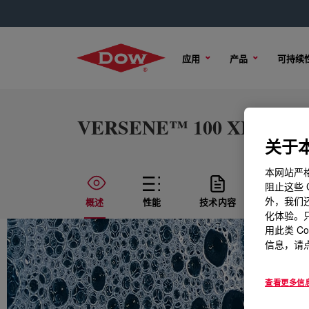
应用
产品
可持续
VERSENE™ 100 XL Chelat
关于本
本网站严格
阻止这些 
外，我们还
概述
性能
技术内容
样品选
化体验。只
用此类 C
信息，请点
查看更多信