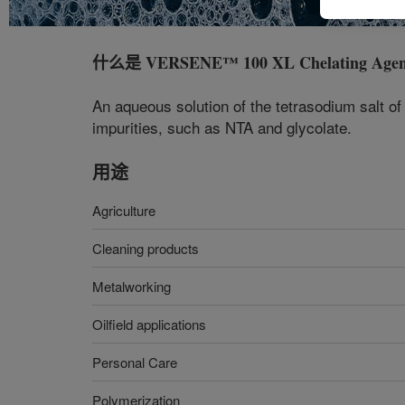
什么是
VERSENE™ 100 XL Chelating Agen
An aqueous solution of the tetrasodium salt of 
impurities, such as NTA and glycolate.
用途
Agriculture
Cleaning products
Metalworking
Oilfield applications
Personal Care
Polymerization