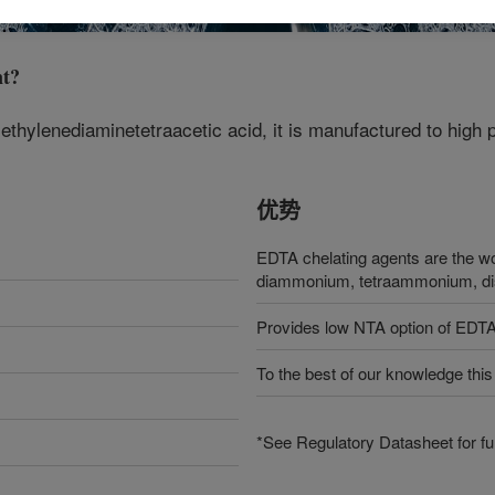
t
?
ethylenediaminetetraacetic acid, it is manufactured to high p
优势
EDTA chelating agents are the wor
diammonium, tetraammonium, di
Provides low NTA option of EDT
To the best of our knowledge this
*See Regulatory Datasheet for fur