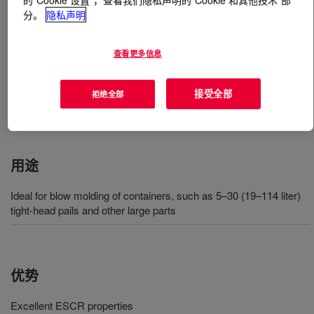
分。
隐私声明
什么是
UNIVAL™ DMDC-6143 NT 7 High Density
Polyethylene Resin
?
查看更多信息
This has outstanding environmental stress crack
接受全部
拒绝全部
resistance, excellent parison melt strength / low sag,
good extrudability / processability, and good rigidity.
用途
Ideal for blow molding of containers, such as 5–30 (19–114 liter)
tight-head pails and other large parts
优势
Excellent ESCR properties