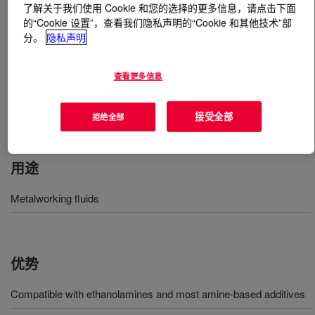
了解关于我们使用 Cookie 和您的选择的更多信息，请点击下面
的“Cookie 设置”，查看我们隐私声明的“Cookie 和其他技术”部
什么是
UCON™ Metalworking Lubricant EPML483
?
分。
隐私声明
An anionic modified polyalkylene glycol which provides
查看更多信息
both hydrodynamic and extreme pressure lubrication.
while being completely water soluble at ambient
接受全部
temperatures.
拒绝全部
用途
Metalworking fluids
优势
Compatible with ethanolamines and most amine-based additives