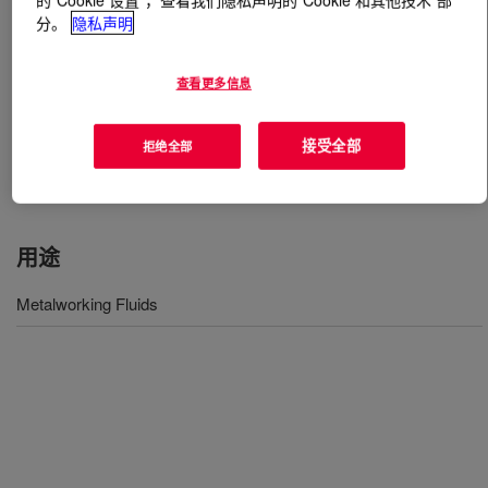
分。
隐私声明
什么是
UCON™ Lubricant MWL-2
?
查看更多信息
A high performance polyalkylene glycol base fluid that is
especially recommended as a component for formulating
接受全部
拒绝全部
semi-synthetic and synthetic water-based metalworking
fluids.
用途
Metalworking Fluids