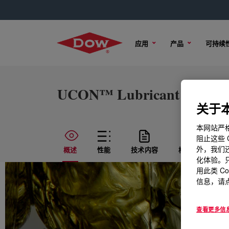
应用
产品
可持续
UCON™ Lubricant 75-H-90
关于本
本网站严格
阻止这些 
外，我们还
概述
性能
技术内容
样品选项
化体验。只
用此类 C
信息，请点
查看更多信