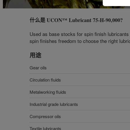
什么是
UCON™ Lubricant 75-H-90,000
?
Used as base stocks for spin finish lubricants
spin finishes freedom to choose the right lubric
用途
Gear oils
Circulation fluids
Metalworking fluids
Industrial grade lubricants
Compressor oils
Textile lubricants