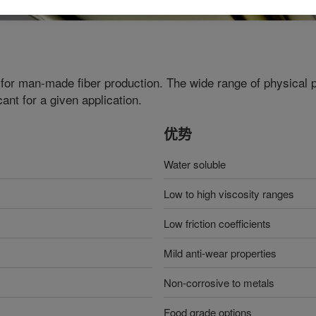
 for man-made fiber production. The wide range of physical p
ant for a given application.
优势
Water soluble
Low to high viscosity ranges
Low friction coefficients
Mild anti-wear properties
Non-corrosive to metals
Food grade options