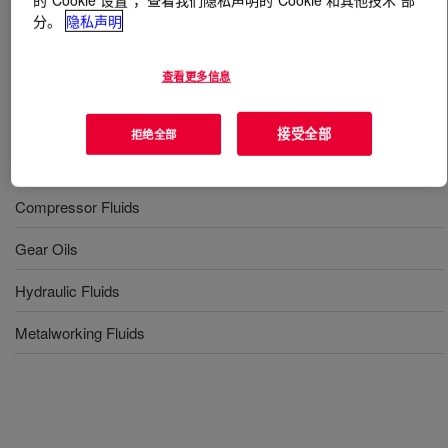
分。
隐私声明
什么是
UCON™ Lubricant 60-H-1500
?
查看更多信息
A water soluble diol-initiated PAG.
接受全部
拒绝全部
用途
Compressor Fluids
Gear Oils
Hydraulic Fluids
Metalworking Fluids