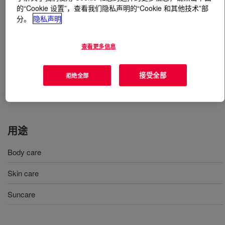
的“Cookie 设置”，查看我们隐私声明的“Cookie 和其他技术”部
分。
隐私声明
什么是
UCON™ 50-HB-660 Bayer
?
A low-viscosity fluid that provides emolliency, solvency,
查看更多信息
and slip in skin lotions, eye makeup removers, and
deodorants. At the same time, it can offer a number of
接受全部
拒绝全部
other benefits, such as the ability to efficiently wet
pigment. INCI Name: PPG-12-Buteth-16
用途
Body care
Skin care
Suncare