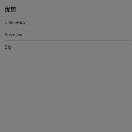
优势
Emolliency
Solvency
Slip