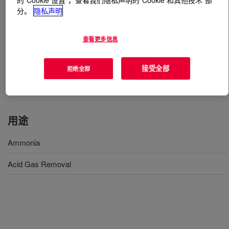
分。
隐私声明
什么是
UCARSOL™ NH Solvent 608
?
查看更多信息
A formulated amine solvent specifically designed for
CO2 removal in ammonia synthesis facilities, providing
接受全部
拒绝全部
significant operating cost benefits over solvents normally
used in this application.
用途
Ammonia
Acid Gas Removal