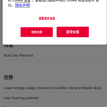
分。
隐私声明
什么是
UCARSOL™ HS Solvent 101
?
查看更多信息
A formulated amine solvent used in gas treating
applications to selectively remove H2S.
接受全部
拒绝全部
用途
Acid Gas Removal
优势
Lower energy usage (reduced circulation rate and reboiler duty)
Less foaming potential