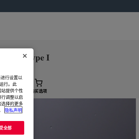
424/1 Type I
器进行设置以
法运行。此
过网站提供个性
购买选项
置进行调整以启
您的选择的更多
。
隐私声明
受全部