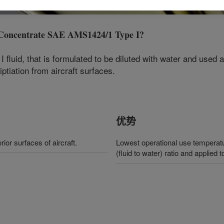
Concentrate SAE AMS1424/1 Type I
?
uid, that is formulated to be diluted with water and used as
ptiation from aircraft surfaces.
优势
ior surfaces of aircraft.
Lowest operational use temperatu
(fluid to water) ratio and applied t