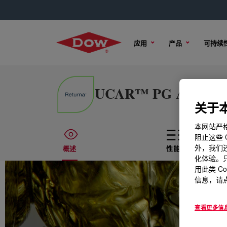
应用
产品
可持续
UCAR™ PG Aircraft D
关于本
本网站严格
阻止这些 
外，我们还
概述
性能
化体验。只
用此类 C
信息，请点
查看更多信