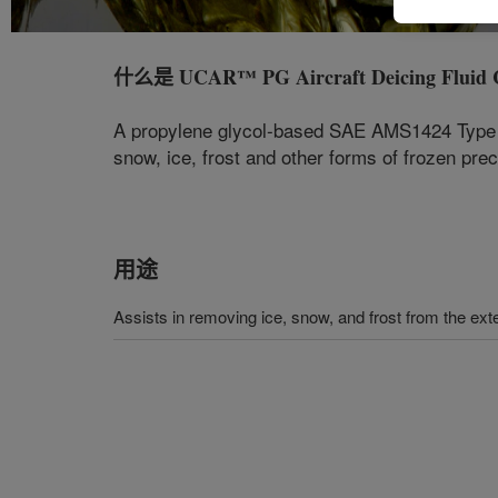
什么是
UCAR™ PG Aircraft Deicing Fluid 
A propylene glycol-based SAE AMS1424 Type I fl
snow, ice, frost and other forms of frozen preci
用途
Assists in removing ice, snow, and frost from the exter