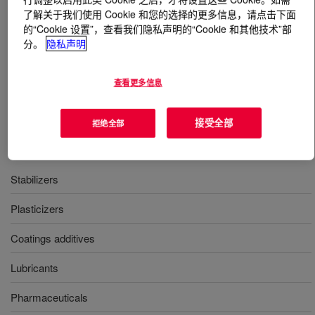
了解关于我们使用 Cookie 和您的选择的更多信息，请点击下面
的“Cookie 设置”，查看我们隐私声明的“Cookie 和其他技术”部
什么是
UCAR™ n-Propyl Propionate
?
分。
隐私声明
A fast evaporating solvent, with a linear structure that
contributes to effective viscosity reduction and improves
查看更多信息
solvent diffusion from coating films.
接受全部
拒绝全部
用途
Stabilizers
Plasticizers
Coatings additives
Lubricants
Pharmaceuticals