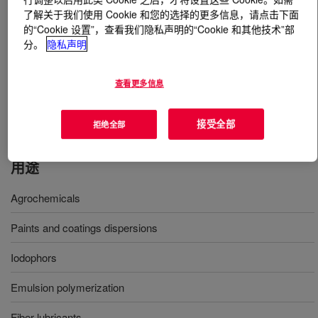
了解关于我们使用 Cookie 和您的选择的更多信息，请点击下面
的“Cookie 设置”，查看我们隐私声明的“Cookie 和其他技术”部
什么是
TRITON™ X-15 Surfactant
?
分。
隐私声明
Nonionic surfactant for use in defoamers, or as a dye
solubilizer, or chemical intermediate; offering excellent
查看更多信息
compatibility with both polar organic and non-polar
solvents.
接受全部
拒绝全部
用途
Agrochemicals
Paints and coatings dispersions
Iodophors
Emulsion polymerization
Fiber lubricants