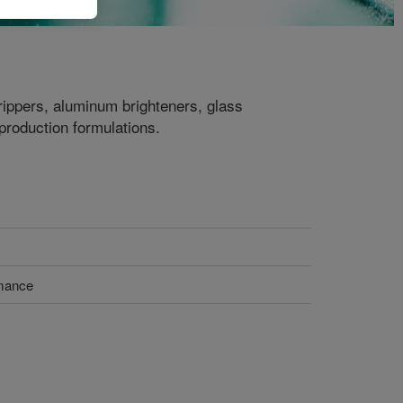
trippers, aluminum brighteners, glass
 production formulations.
rmance