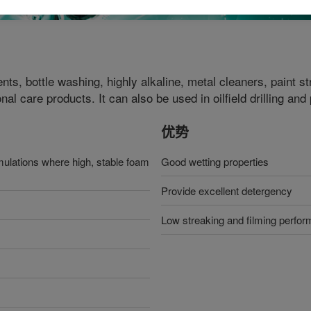
nts, bottle washing, highly alkaline, metal cleaners, paint s
al care products. It can also be used in oilfield drilling and
优势
rmulations where high, stable foam
Good wetting properties
Provide excellent detergency
Low streaking and filming perfo