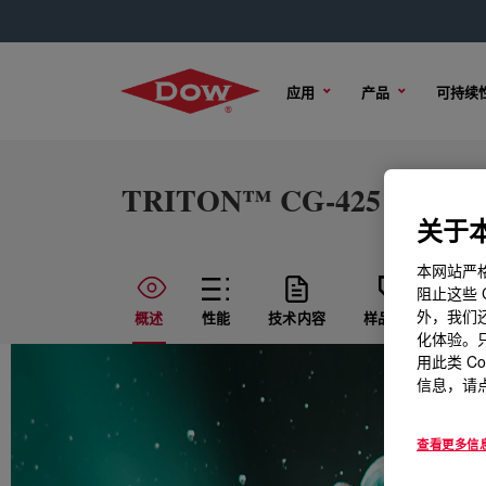
应用
产品
可持续
TRITON™ CG-425 Surfact
关于本
本网站严格
阻止这些 
外，我们还
概述
性能
技术内容
样品选项
购
化体验。只
用此类 C
信息，请点
查看更多信