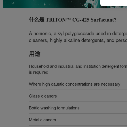
什么是
TRITON™ CG-425 Surfactant
?
A nonionic, alkyl polyglucoside used in deterge
cleaners, highly alkaline detergents, and person
用途
Household and industrial and institution detergent fo
is required
Where high caustic concentrations are necessary
Glass cleaners
Bottle washing formulations
Metal cleaners