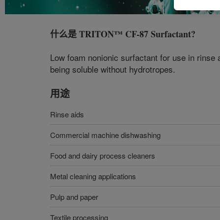
什么是
TRITON™ CF-87 Surfactant
?
Low foam nonionic surfactant for use in rinse a
being soluble without hydrotropes.
用途
Rinse aids
Commercial machine dishwashing
Food and dairy process cleaners
Metal cleaning applications
Pulp and paper
Textile processing