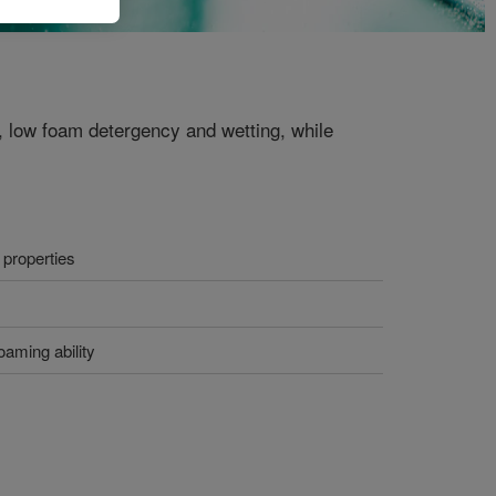
y, low foam detergency and wetting, while
 properties
oaming ability