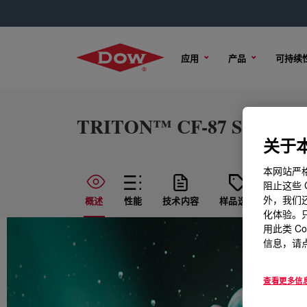
应用
产品
可持续
TRITON™ CF-87 Surfacta
关于本
本网站严格
阻止这些 
外，我们还
概述
性能
技术内容
样品选项
购买选
化体验。只
用此类 C
信息，请点
查看更多信