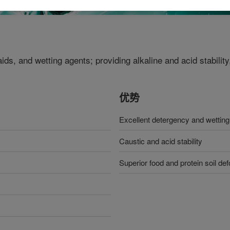
ids, and wetting agents; providing alkaline and acid stabilit
优势
Excellent detergency and wetting
Caustic and acid stability
Superior food and protein soil def