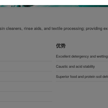
in cleaners, rinse aids, and textile processing; providing e
优势
Excellent detergency and wetting
Caustic and acid stability
Superior food and protein soil def