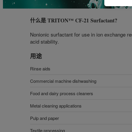
什么是
TRITON™ CF-21 Surfactant
?
Nonionic surfactant for use in ion exchange res
acid stability​​.
用途
Rinse aids
Commercial machine dishwashing
Food and dairy process cleaners
Metal cleaning applications
Pulp and paper
Textile processing