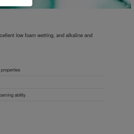
xcellent low foam wetting, and alkaline and
 properties
oaming ability