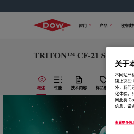
应用
产品
可持续
TRITON™ CF-21 Surfacta
关于本
本网站严格
阻止这些 
外，我们还
概述
性能
技术内容
样品选项
购买选
化体验。只
用此类 C
信息，请点
查看更多信