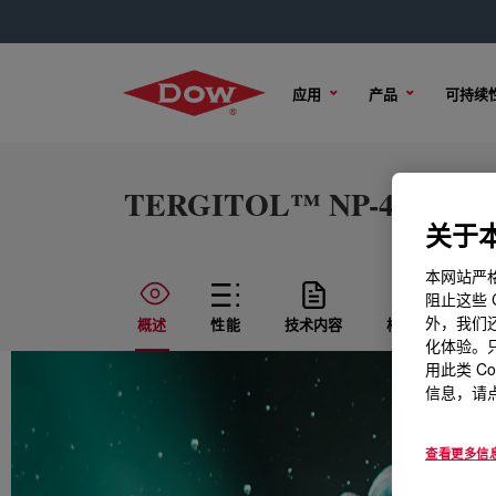
应用
产品
可持续
TERGITOL™ NP-40 Surfac
关于本
本网站严格
阻止这些 
外，我们还
概述
性能
技术内容
样品选项
化体验。只
用此类 C
信息，请点
查看更多信