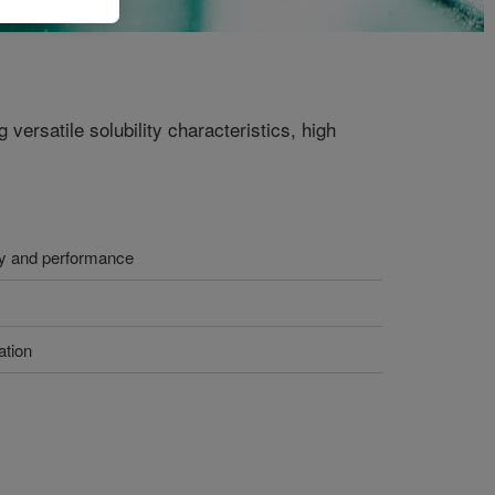
versatile solubility characteristics, high
my and performance
ation