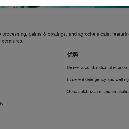
e processing, paints & coatings, and agrochemicals; featuring 
atures​​​​​​​.
优势
Deliver a combination of econo
Excellent detergency and wetting
Good solubilization and emulsific
ty