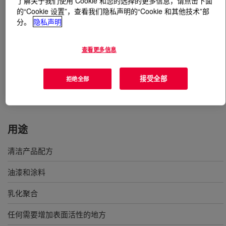
了解关于我们使用 Cookie 和您的选择的更多信息，请点击下面
的“Cookie 设置”，查看我们隐私声明的“Cookie 和其他技术”部
分。
隐私声明
什么是
TERGITOL™ NP-10 Surfactant
?
用于油漆和涂料、纸张和纺织品加工、清洁剂和洗涤剂、
查看更多信息
农用化学品和金属加工液的非离子表面活性剂；具有优异
的去垢性、突出的润湿性、通用溶解性和优异的处理性
接受全部
拒绝全部
能。它也可用于油田钻井和生产配方。
用途
清洁产品配方
油漆和涂料
乳化聚合
任何需要增加表面活性的地方