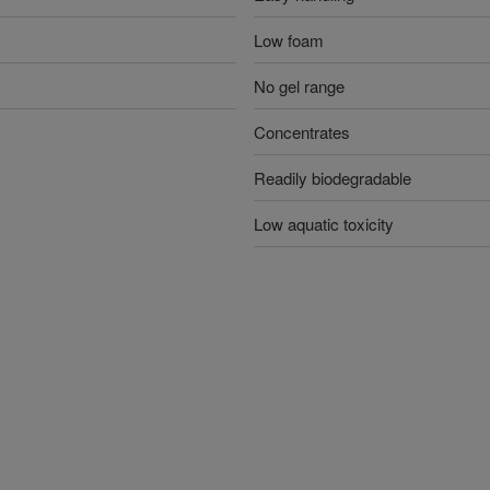
Low foam
No gel range
Concentrates
Readily biodegradable
Low aquatic toxicity