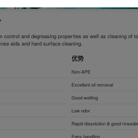
?
 control and degreasing properties as well as cleaning of tou
inse aids and hard surface cleaning.
优势
Non-APE
Excellent oil removal
Good wetting
Low odor
Rapid dissolution & good rinseabil
Easy handling