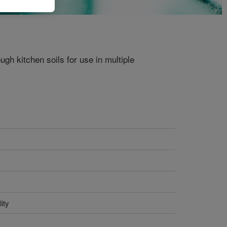
gh kitchen soils for use in multiple
ity