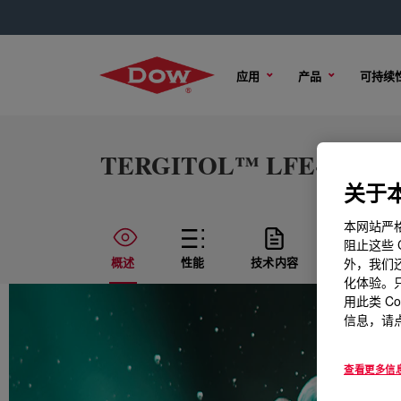
应用
产品
可持续
TERGITOL™ LFE-1410 Sur
关于本
本网站严格
阻止这些 
概述
性能
技术内容
样品选项
外，我们还
化体验。只
用此类 C
信息，请点
查看更多信