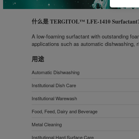
什么是
TERGITOL™ LFE-1410 Surfactant
A low-foaming surfactant with outstanding foam
applications such as automatic dishwashing, r
用途
Automatic Dishwashing
Institutional Dish Care
Institutional Warewash
Food, Feed, Dairy and Beverage
Metal Cleaning
Institutional Hard Surface Care