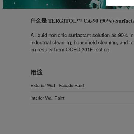
什么是
TERGITOL™ CA-90 (90%) Surfact
A liquid nonionic surfactant solution as 90% i
industrial cleaning, household cleaning, and te
on results from OCED 301F testing.
用途
Exterior Wall - Facade Paint
Interior Wall Paint