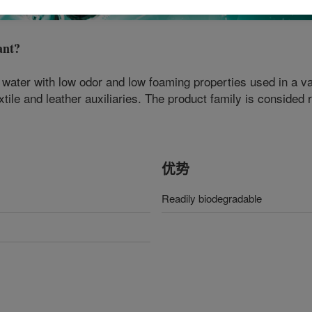
ant
?
n water with low odor and low foaming properties used in a va
xtile and leather auxiliaries. The product family is consided
优势
Readily biodegradable