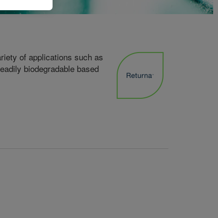
riety of applications such as
 readily biodegradable based