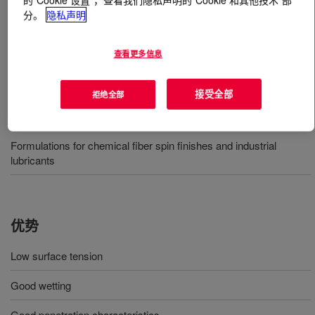
分。
隐私声明
什么是
SYNALOX™ 40-D150 Lubricant
?
查看更多信息
A water soluble PAG.
接受全部
拒绝全部
用途
Formulations for chemical fiber spin finishes and industrial
lubricants
优势
Low surface tension
Good wetting
Good penetration characteristics