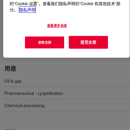
的“Cookie 设置”，查看我们隐私声明的“Cookie 和其他技术”部
分。
隐私声明
什么是
SYLTHERM™ HF Heat Transfer
?
查看更多信息
A specially formulated, high performance silicone
polymer designed for use as a low temperature, liquid
phase heat transfer fluid, with a recommended use
接受全部
拒绝全部
temperature range of -100°F to 500°F (-73°C to 260°C).
用途
Oil & gas
Pharmaceutical - Lyophilization
Chemical processing