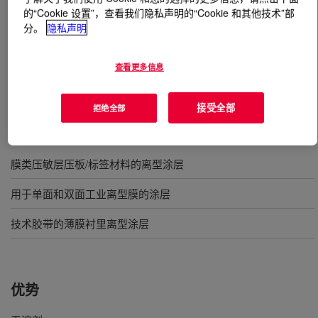
的“Cookie 设置”，查看我们隐私声明的“Cookie 和其他技术”部
分。
隐私声明
什么是
SYL-OFF™ SL 9176 Anchorage Additive
?
无溶剂添加剂，设计用于改善有机硅 离型涂料对未涂底
查看更多信息
漆的 聚酯薄膜的底层固着。
接受全部
拒绝全部
用途
膜类压敏层压板/标签材料的离型涂层
用于单面和双面工业离型膜的涂层
技术胶带的薄膜衬里离型涂层
优势