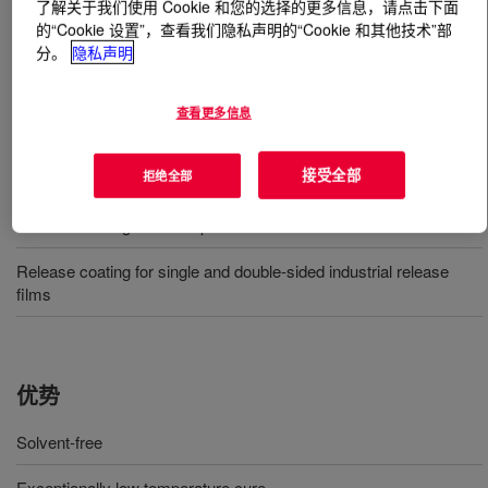
了解关于我们使用 Cookie 和您的选择的更多信息，请点击下面
的“Cookie 设置”，查看我们隐私声明的“Cookie 和其他技术”部
什么是
SYL-OFF™ SL 9110 Coating
?
分。
隐私声明
Silicone release coating
查看更多信息
用途
接受全部
拒绝全部
Release coating for filmic pressure sensitive laminate/labelstock
Release coating for single and double-sided industrial release
films
优势
Solvent-free
Exceptionally low temperature cure