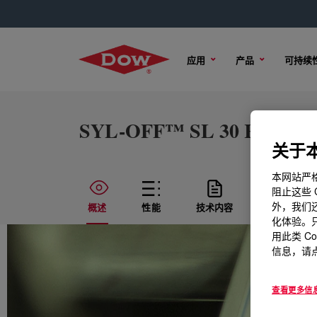
应用
产品
可持续
SYL-OFF™ SL 30 Release M
关于本
本网站严格
阻止这些 
外，我们还
概述
性能
技术内容
样品选项
化体验。只
用此类 C
信息，请点
查看更多信