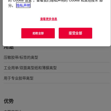
分。
隐私声明
什么是
SYL-OFF™ LTC 752 Coating
?
查看更多信息
低温固化(95~105℃)溶剂型有机硅离型涂料，用于薄膜基
材。离型力中等，暴露于大气下稳定。
接受全部
拒绝全部
用途
压敏胶带/标签的离型
工业用单/双面离型纸和薄膜离型
用于专业胶带离型
优势