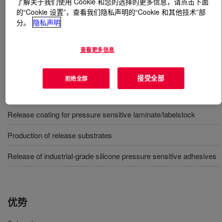
了解关于我们使用 Cookie 和您的选择的更多信息，请点击下面
的“Cookie 设置”，查看我们隐私声明的“Cookie 和其他技术”部
什么是
SYL-OFF™ 7555 Coating
?
分。
隐私声明
氟硅酮脱模覆胶提供指定等级的硅酮压敏粘合剂的稳定脱
查看更多信息
模性能
接受全部
拒绝全部
用途
Release coating for pressure sensitive laminate/labelstock
Production of release substrates
Release of industrial-grade silicone pressure sensitive adhesives
优势