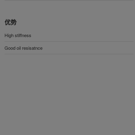
优势
High stiffness
Good oil resisatnce