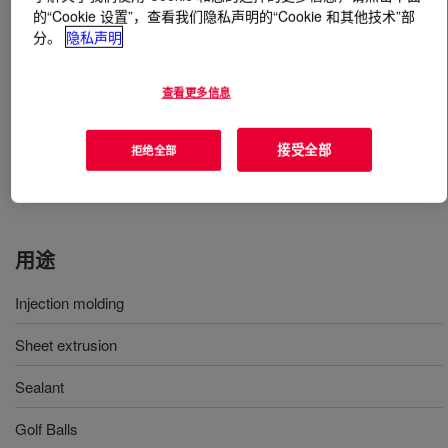
的“Cookie 设置”，查看我们隐私声明的“Cookie 和其他技术”部
分。
隐私声明
什么是
SURLYN™ 9150 Ionomer
?
An ionomer of ethylene acid copolymer. This polymeric
查看更多信息
material can be processed in conventional extrusion and
injection equipment designed to process polyethylene
接受全部
拒绝全部
and ethylene copolymer type resins, to create various
shapes and sheeting.
用途
Injection molding
Sheet extrusion
Sealant
Golf Balls