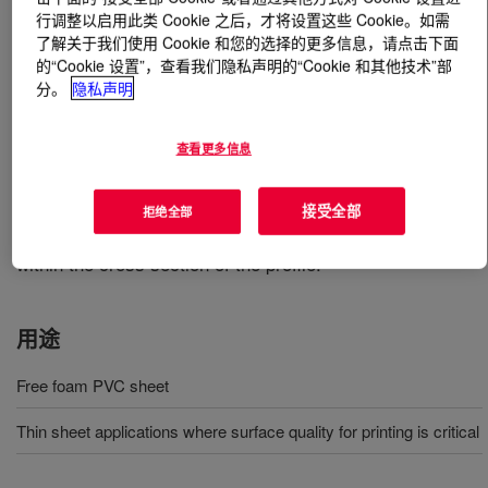
行调整以启用此类 Cookie 之后，才将设置这些 Cookie。如需
了解关于我们使用 Cookie 和您的选择的更多信息，请点击下面
什么是
SURECEL™ 466 ER Acrylic Processing Aid
?
的“Cookie 设置”，查看我们隐私声明的“Cookie 和其他技术”部
分。
隐私声明
Acrylic additive which promotes a fine and well controlled
PVC foam cell structure in free foam sheet and celuka
查看更多信息
profiles. In free foam sheet, the fine cell structure gives a
very smooth and even surface which enhances the
quality of laser jet printing techniques. In celuka profiles,
接受全部
拒绝全部
the fine cell structure means fewer voids and faults
within the cross section of the profile.
用途
Free foam PVC sheet
Thin sheet applications where surface quality for printing is critical