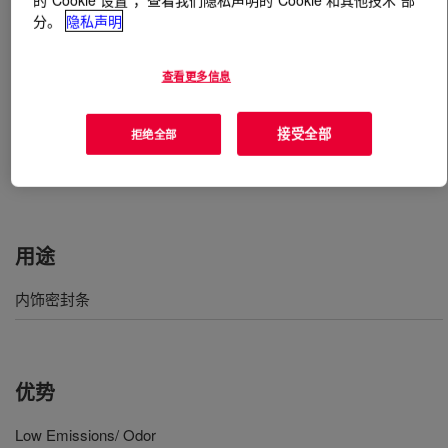
分。
隐私声明
什么是
SPECFLEX™ NC 702 Low Emission
Copolymer Polyol
?
查看更多信息
一种独特的接枝聚醚多元醇，包含共聚的苯乙烯和丙烯
接受全部
拒绝全部
腈。 它设计用于超低排放的柔性模塑应用，高舒适度和
半软质泡沫。
用途
内饰密封条
优势
Low Emissions/ Odor