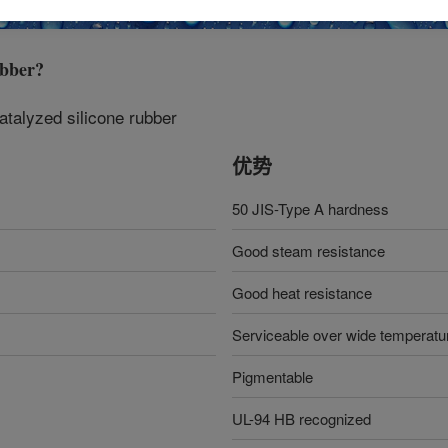
bber
?
atalyzed silicone rubber
优势
50 JIS-Type A hardness
Good steam resistance
Good heat resistance
Serviceable over wide temperatu
Pigmentable
UL-94 HB recognized