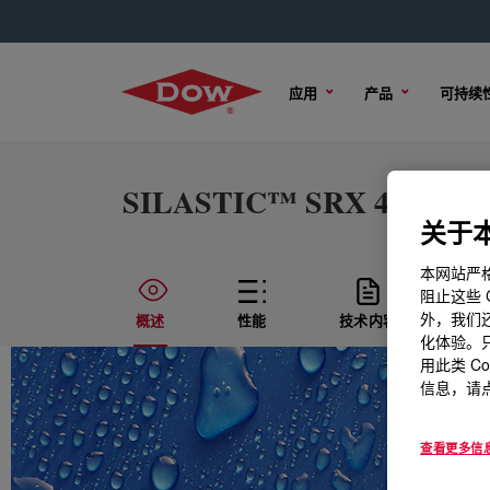
应用
产品
可持续
SILASTIC™ SRX 495 U Sil
关于本
本网站严格
阻止这些 
外，我们还
概述
性能
技术内容
样
化体验。只
用此类 C
信息，请点
查看更多信