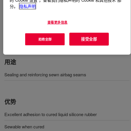
分。
隐私声明
什么是
SILASTIC™ SE 6777 LSR
?
查看更多信息
一种双组分、无溶剂硅酮粘合弹性体，用于制造由硅酮涂
层织物制作的接缝密封气囊。 加成固化体系包括糊状组
接受全部
拒绝全部
分 A 和 B，当混合和固化时，可以根据需要进行缝合。
用途
Sealing and reinforcing sewn airbag seams
优势
Excellent adhesion to cured liquid silicone rubber
Sewable when cured