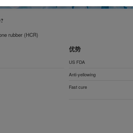
e
?
icone rubber (HCR)
优势
US FDA
Anti-yellowing
Fast cure