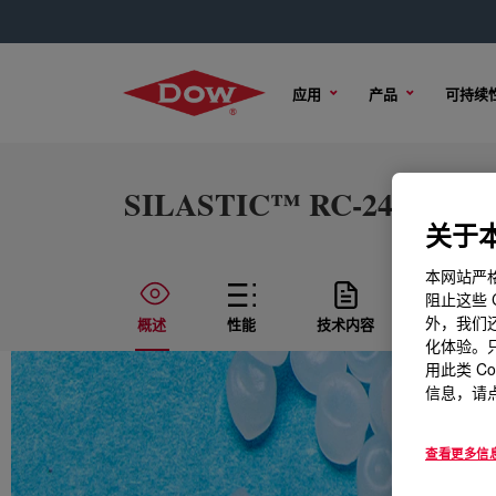
应用
产品
可持续
SILASTIC™ RC-24 Rubber 
关于本
本网站严格
阻止这些 
外，我们还
概述
性能
技术内容
样品选项
化体验。只
用此类 C
信息，请点
查看更多信