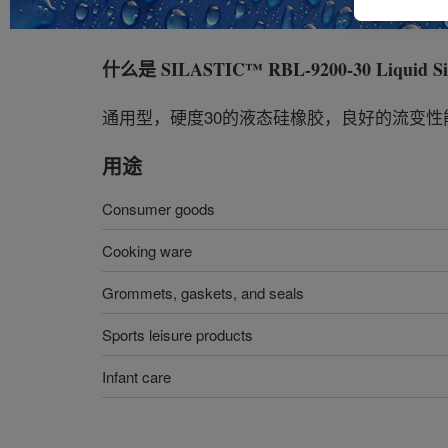
什么是
SILASTIC™ RBL-9200-30 Liquid Si
通用型，硬度30的液态硅橡胶，良好的流变
用途
Consumer goods
Cooking ware
Grommets, gaskets, and seals
Sports leisure products
Infant care