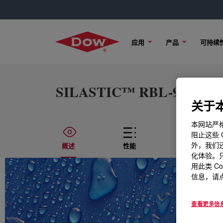
应用
产品
可持续
SILASTIC™ RBL-9200-30 L
关于本
本网站严格
阻止这些 
外，我们还
概述
性能
技术内容
化体验。只
用此类 C
信息，请点
查看更多信