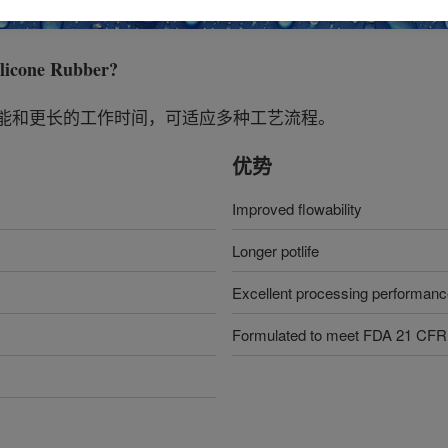
licone Rubber
?
性能和更长的工作时间，可适应多种工艺流程。
优势
Improved flowability
Longer potlife
Excellent processing performan
Formulated to meet FDA 21 CFR